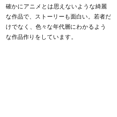
確かにアニメとは思えないような綺麗
な作品で、ストーリーも面白い。若者だ
けでなく、色々な年代層にわかるよう
な作品作りをしています。
なにしろ基本はSF（空想科学映画）で
すから男性も興味を持つ内容です。 新
宿のビル街に雪が降るシーンは今でも
美しい情景として脳裏にあります。
今、中国でも公開され人気のようで
す。 日本の映画が普通に中国で上映さ