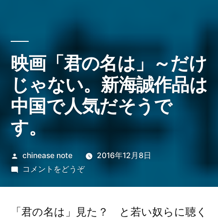
映画「君の名は」～だけ
じゃない。新海誠作品は
中国で人気だそうで
す。
投
chinease note
2016年12月8日
稿
(映
コメントをどうぞ
者:
画
「君
の
「君の名は」見た？ と若い奴らに聴く