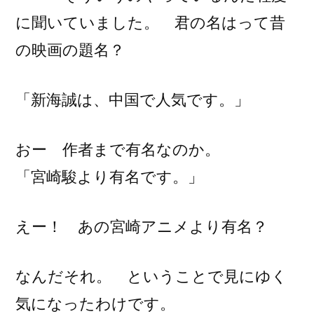
国
に聞いていました。 君の名はって昔
で
人
の映画の題名？
気
だ
「新海誠は、中国で人気です。」
そ
う
で
おー 作者まで有名なのか。
す。)
「宮崎駿より有名です。」
えー！ あの宮崎アニメより有名？
なんだそれ。 ということで見にゆく
気になったわけです。