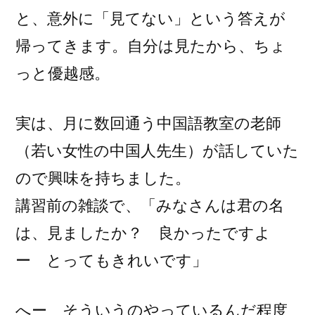
名
と、意外に「見てない」という答えが
は」
帰ってきます。自分は見たから、ちょ
～
だ
っと優越感。
け
じ
実は、月に数回通う中国語教室の老師
ゃ
な
（若い女性の中国人先生）が話していた
い。
ので興味を持ちました。
新
講習前の雑談で、「みなさんは君の名
海
誠
は、見ましたか？ 良かったですよ
作
ー とってもきれいです」
品
は
中
へー そういうのやっているんだ程度