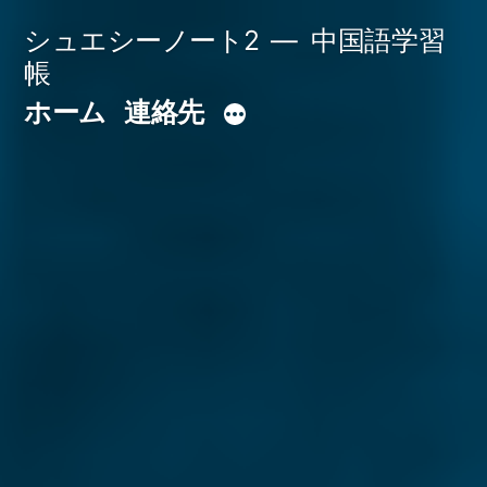
コ
シュエシーノート2
中国語学習
ン
帳
テ
ホーム
連絡先
ン
ツ
へ
ス
キ
ッ
プ